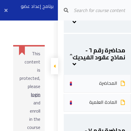
المحاضرة
Arab Center for Arbitration
برنامج إعداد عضو
محاضرة رقم ٥ -
نماذج عقود الفيديك
مجلس فض
المادة العلمية
النزاعات (موديل ٣)
بث مباشر ٦ أبريل
محاضرة رقم ٦ -
This
نماذج عقود الفيديك
content
is
protected,
المحاضرة
please
login
المادة العلمية
and
enroll
in the
course
محاضرة رقم ٧ -