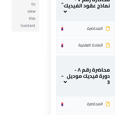
to
نماذج عقود الفيديك
view
this
content!
المحاضرة
المادة العلمية
ابقى على تواصل
محاضرة رقم ٨ -
دورة فيديك موديل
3
5 شارع 278 – المعادي الجديدة – القاهرة – جمهورية مصر
العربية
201287888051+
المحاضرة
info@acarea.com.eg