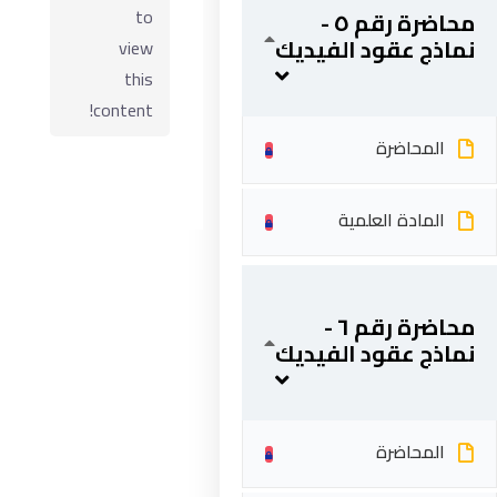
to
محاضرة رقم ٥ -
نماذج عقود الفيديك
view
this
content!
المحاضرة
المادة العلمية
ابقى على تواصل
محاضرة رقم ٦ -
نماذج عقود الفيديك
5 شارع 278 – المعادي الجديدة – القاهرة – جمهورية مصر
العربية
201287888051+
المحاضرة
info@acarea.com.eg