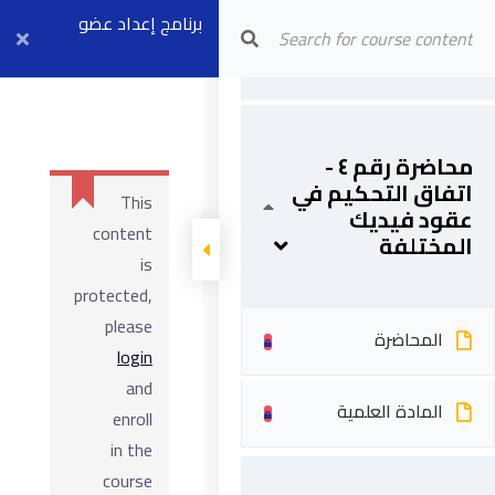
FIDIC Certified
Arab Center for Arbitration
برنامج إعداد عضو
Adjudicator
المادة العلمية
مجلس فض
النزاعات (موديل ٣)
محاضرة رقم ٤ -
بث مباشر ٦ أبريل
اتفاق التحكيم في
This
عقود فيديك
content
المختلفة
is
protected,
please
المحاضرة
login
and
المادة العلمية
enroll
in the
course