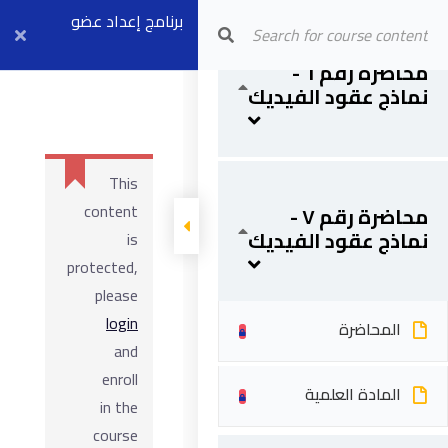
Arab Center for Arbitration
برنامج إعداد عضو
المحاضرة
مجلس فض
محاضرة رقم ٦ -
نماذج عقود الفيديك
النزاعات (موديل ٣)
المادة العلمية
بث مباشر ٦ أبريل
This
content
محاضرة رقم ٧ -
نماذج عقود الفيديك
is
protected,
please
login
المحاضرة
and
enroll
المادة العلمية
in the
course