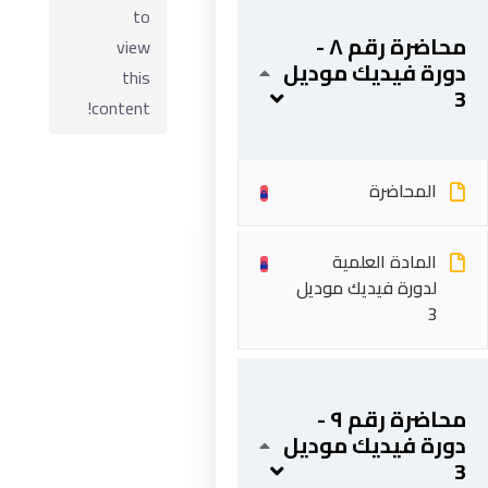
to
محاضرة رقم ٨ -
view
دورة فيديك موديل
this
3
content!
المحاضرة
المادة العلمية
ابقى على تواصل
لدورة فيديك موديل
3
5 شارع 278 – المعادي الجديدة – القاهرة – جمهورية مصر
العربية
محاضرة رقم ٩ -
201287888051+
دورة فيديك موديل
info@acarea.com.eg
3