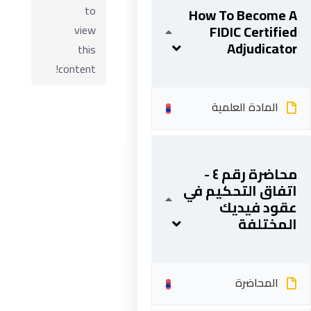
to
How To Become A
FIDIC Certified
view
Adjudicator
this
content!
المادة العلمية
محاضرة رقم ٤ -
ابقى على تواصل
اتفاق التحكيم في
عقود فيديك
المختلفة
5 شارع 278 – المعادي الجديدة – القاهرة – جمهورية مصر
العربية
201287888051+
المحاضرة
info@acarea.com.eg