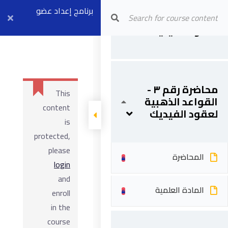
ثاني محاضرة مجانية
Arab Center for Arbitration
برنامج إعداد عضو
- القواعد الذهبية
المادة العلمية
لعقود الفيديك
لثاني محاضرة
مجلس فض
النزاعات (موديل ٣)
بث مباشر ٦ أبريل
محاضرة رقم ٣ -
This
القواعد الذهبية
content
لعقود الفيديك
is
protected,
please
المحاضرة
login
and
المادة العلمية
enroll
in the
course