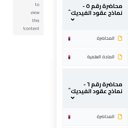
to
محاضرة رقم ٥ -
نماذج عقود الفيديك
view
this
content!
المحاضرة
المادة العلمية
ابقى على تواصل
محاضرة رقم ٦ -
نماذج عقود الفيديك
5 شارع 278 – المعادي الجديدة – القاهرة – جمهورية مصر
العربية
201287888051+
المحاضرة
info@acarea.com.eg