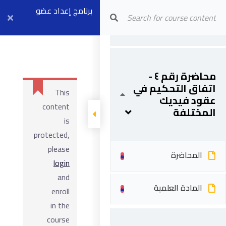
FIDIC Certified
Arab Center for Arbitration
برنامج إعداد عضو
Adjudicator
المادة العلمية
مجلس فض
النزاعات (موديل ٣)
محاضرة رقم ٤ -
بث مباشر ٦ أبريل
اتفاق التحكيم في
This
عقود فيديك
content
المختلفة
is
protected,
please
المحاضرة
login
and
المادة العلمية
enroll
in the
course