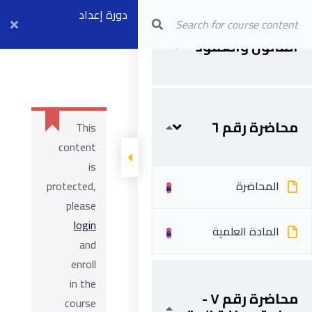
محاضرة رقم ٥ -
المحاضرة
دورة إعداد
Arab Center for Arbitration
التعويض في
القانون والعقود
مهندسي العقود
المادة العلمية
وإدارة العقود
الهندسية
محاضرة رقم ٦
This
content
is
المحاضرة
protected,
please
login
المادة العلمية
and
enroll
in the
محاضرة رقم ٧ -
course