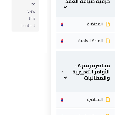
حرفية صياغة العقد
to
view
this
المحاضرة
content!
المادة العلمية
محاضرة رقم ٨ -
ابقى على تواصل
الأوامر التغييرية
والمطالبات
5 شارع 278 – المعادي الجديدة – القاهرة – جمهورية مصر
العربية
201287888051+
المحاضرة
info@acarea.com.eg