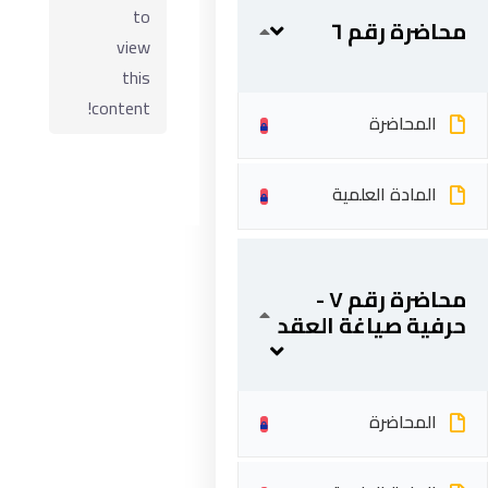
to
محاضرة رقم ٦
view
this
content!
المحاضرة
المادة العلمية
ابقى على تواصل
محاضرة رقم ٧ -
حرفية صياغة العقد
5 شارع 278 – المعادي الجديدة – القاهرة – جمهورية مصر
العربية
201287888051+
المحاضرة
info@acarea.com.eg