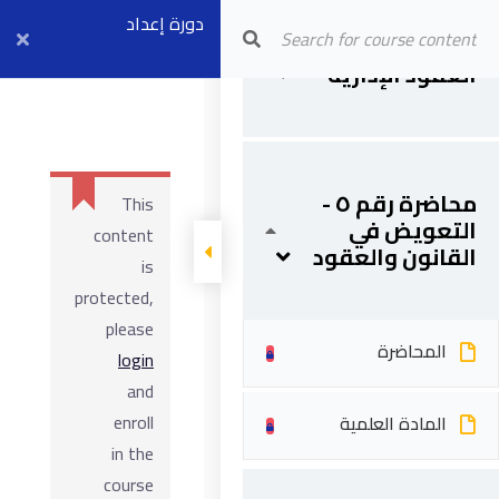
المحاضرة
دورة إعداد
Arab Center for Arbitration
محاضرة رقم ٤ -
العقود الإدارية
مهندسي العقود
المادة العلمية
وإدارة العقود
الهندسية
محاضرة رقم ٥ -
This
التعويض في
content
القانون والعقود
is
protected,
please
المحاضرة
login
and
enroll
المادة العلمية
in the
course