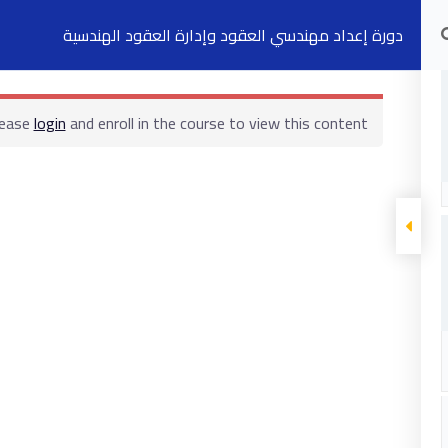
دورة إعداد مهندسي العقود وإدارة العقود الهندسية
الدورات التدريبية
الكتب
السجلات
ت
lease
login
and enroll in the course to view this content!
ابقى على تواصل
5 شارع 278 – المعادي الجديدة – القاهرة –