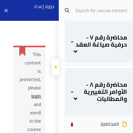
دورة إعداد
Arab Center for Arbitration
مهندسي العقود
وإدارة العقود
محاضرة رقم ٧ -
المحاضرة
حرفية صياغة العقد
الهندسية
This
المادة العلمية
content
is
protected,
محاضرة رقم ٨ -
please
الأوامر التغييرية
login
والمطالبات
and
enroll
in the
المحاضرة
course