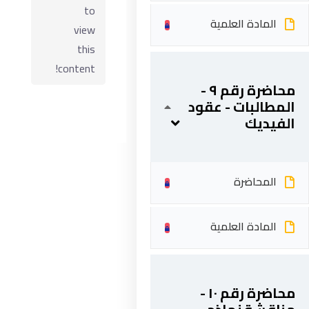
to
المادة العلمية
view
this
content!
محاضرة رقم ٩ -
المطالبات - عقود
الفيديك
المحاضرة
ابقى على تواصل
5 شارع 278 – المعادي الجديدة – القاهرة – جمهورية مصر
المادة العلمية
العربية
201287888051+
محاضرة رقم ١٠ -
info@acarea.com.eg