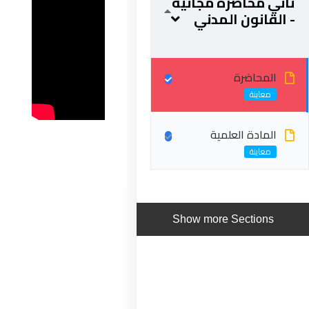
ثاني محاضرة مجانية
- القانون المدني
المحاضرة
المادة العلمية
ابقى على تواصل
5 شارع 278 – المعادي الجديدة – القاهرة – جمهورية مصر
Show more Sections
العربية
201287888051+
info@acarea.com.eg