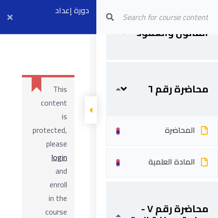
محاضرة رقم ٥ -
المحاضرة
دورة إعداد
Arab Center for Arbitration
التعويض في
القانون والعقود
مهندسي العقود
المادة العلمية
وإدارة العقود
الهندسية
محاضرة رقم ٦
This
content
is
المحاضرة
protected,
please
login
المادة العلمية
and
enroll
in the
محاضرة رقم ٧ -
course