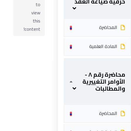
حرفية صياغة العقد
to
view
this
المحاضرة
content!
المادة العلمية
محاضرة رقم ٨ -
ابقى على تواصل
الأوامر التغييرية
والمطالبات
5 شارع 278 – المعادي الجديدة – القاهرة – جمهورية مصر
العربية
201287888051+
المحاضرة
info@acarea.com.eg