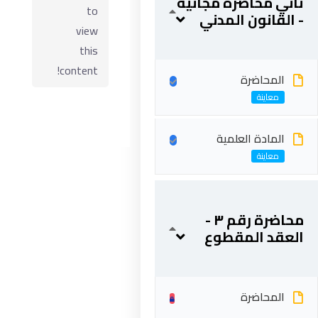
ثاني محاضرة مجانية
to
- القانون المدني
view
this
content!
المحاضرة
المادة العلمية
ابقى على تواصل
محاضرة رقم ٣ -
5 شارع 278 – المعادي الجديدة – القاهرة – جمهورية مصر
العقد المقطوع
العربية
201287888051+
المحاضرة
info@acarea.com.eg