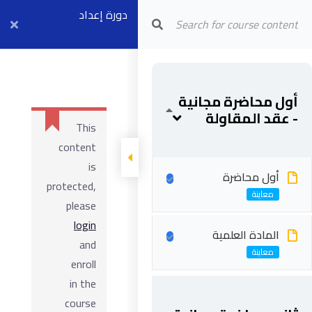
دورة إعداد
Arab Center for Arbitration
مهندسي العقود
وإدارة العقود
أول محاضرة مجانية
الهندسية
- عقد المقاولة
This
content
is
أول محاضرة
protected,
please
login
المادة العلمية
and
enroll
in the
course