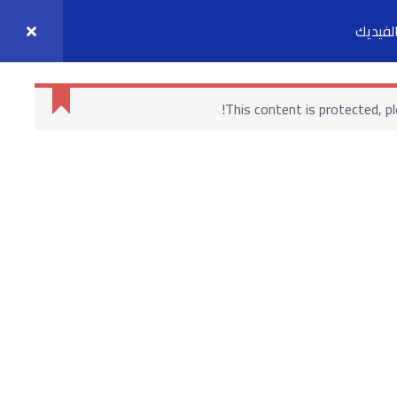
لفيديك
واصل معنا
حسابي
This content is protected, p
روابط هامة