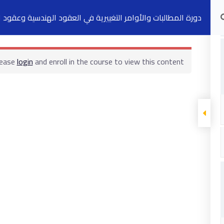
دورة المطالبات والأوامر التغييرية في العقود الهندسية وعقود ا
الدورات التدريبية
الكتب
السجلات
ت
lease
login
and enroll in the course to view this content!
ابقى على تواصل
5 شارع 278 – المعادي الجديدة – القاهرة –