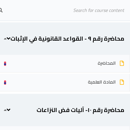
محاضرة رقم ٨ - الإرباك
Arab Center for Arbitration
المادة العلمية
الرئيسية
المحاضرين
محاضرة رقم ٩ - القواعد القانونية في الإثبات
المحاضرة
المادة العلمية
محاضرة رقم ١٠- آليات فض النزاعات