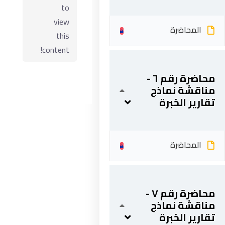
to
view
المحاضرة
this
content!
محاضرة رقم ٦ -
مناقشة نماذج
تقارير الخبرة
ابقى على تواصل
المحاضرة
5 شارع 278 – المعادي الجديدة – القاهرة – جمهورية مصر
العربية
محاضرة رقم ٧ -
201287888051+
مناقشة نماذج
info@acarea.com.eg
تقارير الخبرة