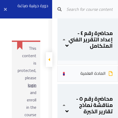
Arab Center for Arbitration
دورة حرفية صياغة
تقارير الخبرة
الهندسية والفنية
محاضرة رقم ٤ -
إعداد التقرير الفني
بث مباشر ٢٢ أبريل
المتكامل
This
content
المحاضرة
is
protected,
المادة العلمية
please
login
and
محاضرة رقم ٥ -
enroll
مناقشة نماذج
in the
تقارير الخبرة
course