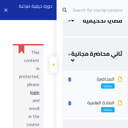
Arab Center for Arbitration
دورة حرفية صياغة
تقارير الخبرة
نماذج لقضايا
قضايا تحكيمية
تحكيمية
الهندسية والفنية
بث مباشر ٢٢ أبريل
This
ثاني محاضرة مجانية
content
is
protected,
المحاضرة
please
login
and
المادة العلمية
enroll
in the
course