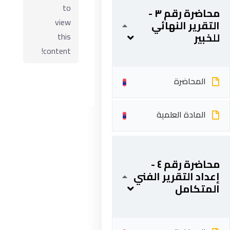
to
محاضرة رقم ٣ -
view
التقرير النهائي
للخبير
this
content!
المحاضرة
المادة العلمية
ابقى على تواصل
محاضرة رقم ٤ -
5 شارع 278 – المعادي الجديدة – القاهرة – جمهورية مصر
إعداد التقرير الفني
العربية
المتكامل
201287888051+
info@acarea.com.eg