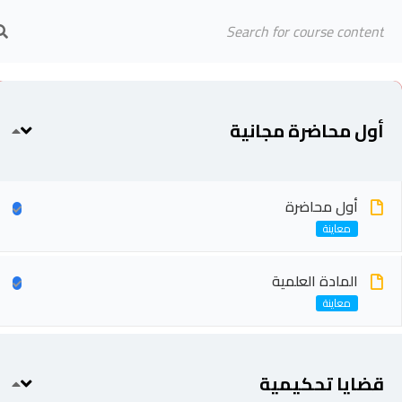
Arab Center for Arbitration
الرئيسية
المحاضرين
Cannot read property 'top' of undefined
أول محاضرة مجانية
أول محاضرة
المادة العلمية
قضايا تحكيمية