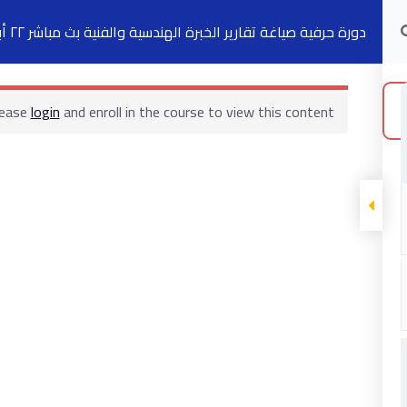
دورة حرفية صياغة تقارير الخبرة الهندسية والفنية بث مباشر ٢٢ أبريل
الدورات التدريبية
الكتب
السجلات
ت
lease
login
and enroll in the course to view this content!
ابقى على تواصل
5 شارع 278 – المعادي الجديدة – القاهرة –