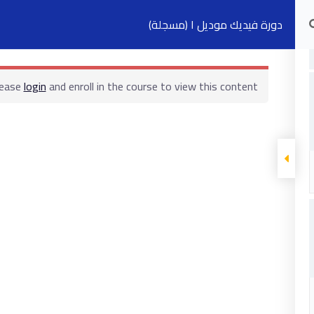
دورة فيديك موديل ١ (مسجلة)
الدورات التدريبية
الكتب
السجلات
ت
lease
login
and enroll in the course to view this content!
ابقى على تواصل
5 شارع 278 – المعادي الجديدة – القاهرة –