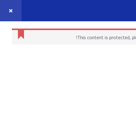
واصل معنا
حسابي
This content is protected, p
روابط هامة