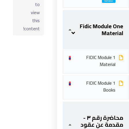
to
view
this
Fidic Module One
content!
Material
FIDIC Module 1
Material
ابقى على تواصل
FIDIC Module 1
Books
5 شارع 278 – المعادي الجديدة – القاهرة – جمهورية مصر
العربية
201287888051+
محاضرة رقم ٣ -
info@acarea.com.eg
مقدمة عن عقود