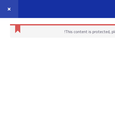
واصل معنا
حسابي
This content is protected, p
روابط هامة