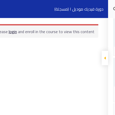
دورة فيديك موديل ١ (مسجلة)
الدورات التدريبية
الكتب
السجلات
ت
lease
login
and enroll in the course to view this content!
ابقى على تواصل
5 شارع 278 – المعادي الجديدة – القاهرة –