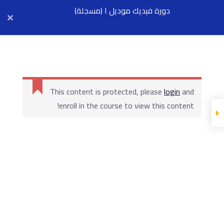
دورة فيديك موديل ١ (مسجلة)
Arab Center for Arbitration
Fidic Module One
FIDIC Module 1
Material
Material
This content is protected, please
login
and
enroll in the course to view this content!
FIDIC Module 1
Books
محاضرة رقم ٣ -
مقدمة عن عقود
الفيديك